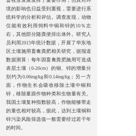
畜牧业发展发挥了重要作用，但其对环
境的影响也日益受到重视，需要进行系
统科学的分析和评估。调查发现，动物
仅能有效利用饲料中铜和锌的10％左
右，其他部分随粪便排出体外。研究人
员利用2015年统计数据，开展了华东地
区土壤施用畜禽粪肥相关研究，据报道
数据测算：每年因畜禽粪肥施用可造成
表层土壤（0-20cm）的铜、锌的增量分
别约为0.06mg/kg和0.14mg/kg；另一方
面，作物生长会吸收移除土壤中铜和
锌，移除量跟作物种类和生物量有关。
我国土壤复种指数较高，作物能够带走
的量也相对较高，据此，达到土壤铜和
锌污染风险筛选值一般需要经过若干年
的时间。