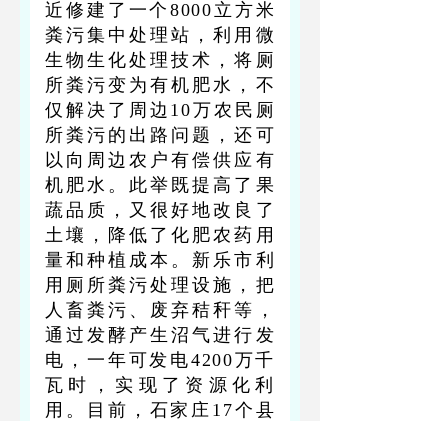
近修建了一个8000立方米
粪污集中处理站，利用微
生物生化处理技术，将厕
所粪污变为有机肥水，不
仅解决了周边10万农民厕
所粪污的出路问题，还可
以向周边农户有偿供应有
机肥水。此举既提高了果
蔬品质，又很好地改良了
土壤，降低了化肥农药用
量和种植成本。新乐市利
用厕所粪污处理设施，把
人畜粪污、废弃秸秆等，
通过发酵产生沼气进行发
电，一年可发电4200万千
瓦时，实现了资源化利
用。目前，石家庄17个县
（市、区）已建成124座厕