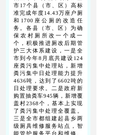
市17个县（市、区）高标
准完成年度14.43万座户厕
和1700座公厕的改造任
务。各县（市、区）为确
保农村厕所改一个成一
个，积极推进厕改后期管
护三大体系建设，一是全
市到今年8月底共建设124
座粪污集中处理站，新增
粪污集中日处理能力提升
4636吨，达到了6602吨的
日处理要求。二是政府新
购置抽粪车945辆，新增覆
盖村2368个，基本上实现
了粪污集中处理全覆盖。
三是全市都组建起县乡两
级厕具维修服务站点，智
能管护服务平台和维修、